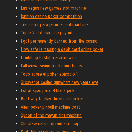
Las vegas new games slot machine
Ignition casino poker competition
Transistor para jammer slot machine
Triple 7 slot machine payout
I got permanently banned from the casino
How safe is it using a debit card online poker
Double gold slot machine wins
Fallsview casino food court hours
Todo sobre el poker episodio 1
Grosvenor casino gunwharf new years eve
Estrategias para el black jack
Best way to play three card poker
Alien poker pinball machine cost
Queen of the mayan slot machine
Choctaw casino durant site map
Staff blackjack promotions co uk