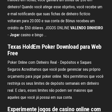
dinheiro! Quando você atinge esse objetivo, você recebe um
e-mail notificando que suas fichas de dinheiro fictício
voltaram para 20.000 e sua conta de Bônus recebeu um
crédito de $50 dólares. JOGOS ONLINE
VALENDO
DINHEIRO
-
Jogar
casino e bingo ...
Texas HoldEm
Poker
Download para Web
Free
Poker Online com Dinheiro Real - Depósitos e Saques
Seguros Acreditamos que você pode gerenciar seu próprio
orçamento para jogar poker online. Nós permitimos que você
restrinja os seus limites de depósito semanais em dinheiro
real. E claro, esses limites não podem ser maiores que
aqueles que você já possui em sua conta.
Experimente jogos de casino online com