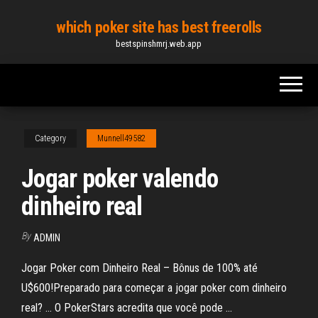
Skip
which poker site has best freerolls
to
bestspinshmrj.web.app
the
content
Category
Munnell49582
Jogar poker valendo
dinheiro real
By
ADMIN
Jogar Poker com Dinheiro Real – Bônus de 100% até
U$600!Preparado para começar a jogar poker com dinheiro
real? … O PokerStars acredita que você pode ...