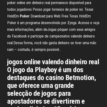
poker online em dinheiro real permanece disponível para
todos jogadores Posso jogar torneios de poker no. Texas
HoldEm
Poker
Download para Web Free Texas HoldEm
Poker é um programa desenvolvido por Zynga. Acesse e veja
mais informações, além deJogue pôquer com seus amigos
do Facebook e participe de campeonatos valendo dinheiro
real.Dessa forma, você não gasta dinheiro se tiver uma mão
ruim – contudo, é sempre possível...
jogos online valendo dinheiro real
O jogo da Playboy é um dos
destaques do casino Betmotion,
que oferece uma grande
selecção de jogos para
apostadores se divertirem e