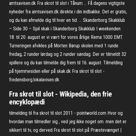
amtsavisen.dk Fra skrot til slot i Tånum ... Få dagens vigtigste
nyheder fra amtsavisen.dk direkte i din indbakke. Det er gratis,
og du kan afmelde dig til hver en tid. ... Skanderborg Skakklub
– Side 30 – Spil skak i Skanderborg Skakklub I weekenden
18. til 20. august er vi vært for vores årlige Rema 1000 EMT.
Turneringen afvikles på Morten Børup skolen med 1 runde
fredag, 2 runder lørdag og 2 runder søndag. Der er tilmeldt 32
spillere og du kan tilmelde dig frem til 16. august. Tilmelding
på hjemmesiden eller på skak.dk Fra skrot til slot -
fredensborg.lokalavisen.dk
Fra
skrot
til
slot
- Wikipedia, den frie
encyklopædi
tilmelding til fra skrot til slot 2011 - pointworld.com Hvor og
hvordan man tilmedler sig , ved jeg ikke noget om. men det er
sikkert til tv, og derved Fra skrot til slot på Præstevænget |