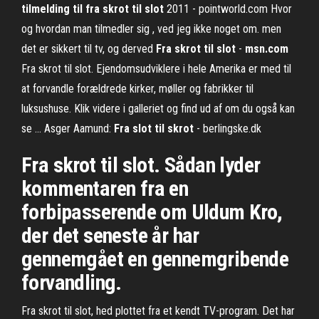
tilmelding
til
fra
skrot
til
slot
2011 - pointworld.com Hvor
og hvordan man tilmedler sig , ved jeg ikke noget om. men
det er sikkert til tv, og derved
Fra
skrot
til
slot
-
msn.com
Fra skrot til slot. Ejendomsudviklere i hele Amerika er med til
at forvandle forældrede kirker, møller og fabrikker til
luksushuse. Klik videre i galleriet og find ud af om du også kan
se ... Asger Aamund:
Fra
slot
til
skrot
- berlingske.dk
Fra skrot til slot. Sådan lyder
kommentaren fra en
forbipasserende om Uldum Kro,
der det seneste år har
gennemgået en gennemgribende
forvandling.
Fra skrot til slot, hed plottet fra et kendt TV-program. Det har