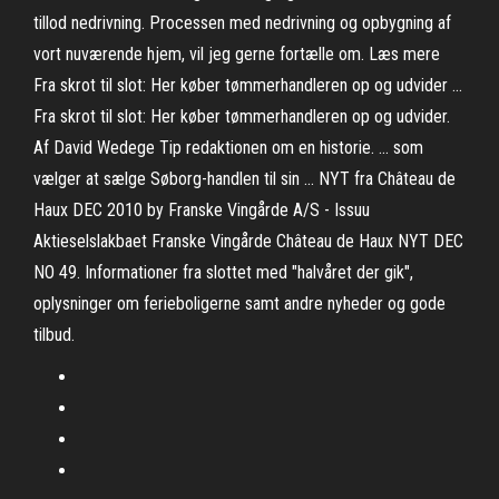
tillod nedrivning. Processen med nedrivning og opbygning af
vort nuværende hjem, vil jeg gerne fortælle om. Læs mere
Fra skrot til slot: Her køber tømmerhandleren op og udvider ...
Fra skrot til slot: Her køber tømmerhandleren op og udvider.
Af David Wedege Tip redaktionen om en historie. ... som
vælger at sælge Søborg-handlen til sin ... NYT fra Château de
Haux DEC 2010 by Franske Vingårde A/S - Issuu
Aktieselslakbaet Franske Vingårde Château de Haux NYT DEC
NO 49. Informationer fra slottet med "halvåret der gik",
oplysninger om ferieboligerne samt andre nyheder og gode
tilbud.