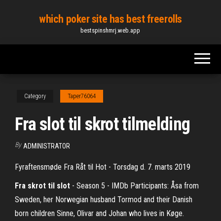
Skip
which poker site has best freerolls
to
bestspinshmrj.web.app
the
content
Category
Taper76064
Fra slot til skrot tilmelding
By
ADMINISTRATOR
Fyraftensmøde Fra Råt til Hot - Torsdag d. 7. marts 2019
Fra
skrot
til
slot
- Season 5 - IMDb Participants: Åsa from
Sweden, her Norwegian husband Tormod and their Danish
born children Sinne, Olivar and Johan who lives in Køge.