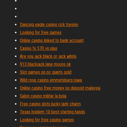
Dancing eagle casino rick trevino
Looking for free games
Online casino linked to bank account
Casino fx 570 vn plus
Are you jack black or jack white
913 blackjack lane moore ok
Slot games on pc giants gold
Wild rose casino emmetsburg iowa
Online casino free money no deposit malaysia
Salon casino militar la bola
Free casino slots lucky lady charm
Texas holdem 10 best starting hands
Looking for free casino games